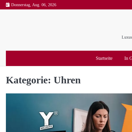
Skip
Donnerstag, Aug. 06, 2026
to
content
Luxus 
Startseite
In G
Kategorie:
Uhren